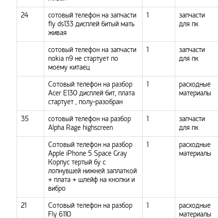
24
сотовый телефон на запчасти
1
запчасти
fly ds133 дисплей битый мать
для пк
живая
сотовый телефон на запчасти
1
запчасти
nokia n9 не стартует по
для пк
моему китаец
Сотовый телефон на разбор
1
расходные
Acer E130 дисплей бит, плата
материалы
стартует , полу-разобран
35
сотовый телефон на разбор
1
запчасти
Alpha Rage highscreen
для пк
Сотовый телефон на разбор
1
расходные
Apple iPhone 5 Space Gray
материалы
Корпус тертый бу с
лопнувшей нижней заплаткой
+ плата + шлейф на кнопки и
вибро
21
Сотовый телефон на разбор
1
расходные
Fly 6110
материалы