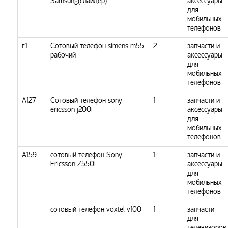
Samsung(слайдер)
аксессуары
для
мобильных
телефонов
г1
Сотовый телефон simens m55
2
запчасти и
рабочий
аксессуары
для
мобильных
телефонов
А127
Сотовый телефон sony
1
запчасти и
ericsson j200i
аксессуары
для
мобильных
телефонов
А159
сотовый телефон Sony
1
запчасти и
Ericsson Z550i
аксессуары
для
мобильных
телефонов
сотовый телефон voxtel v100
1
запчасти
для
телевизоров