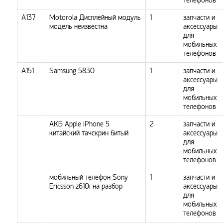
телефонов
А137
Motorola Дисплейный модуль
1
запчасти и
модель неизвестна
аксессуары
для
мобильных
телефонов
А151
Samsung 5830
1
запчасти и
аксессуары
для
мобильных
телефонов
АКБ Apple iPhone 5
2
запчасти и
китайский тачскрин битый
аксессуары
для
мобильных
телефонов
мобильный телефон Sony
1
запчасти и
Ericsson z610i на разбор
аксессуары
для
мобильных
телефонов