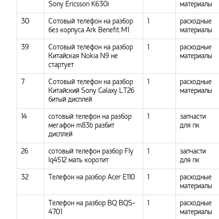
Sony Ericsson K630i
материалы
30
Сотовый телефон на разбор
1
расходные
без корпуса Ark Benefit M1
материалы
39
Сотовый телефон на разбор
1
расходные
Китайская Nokia N9 не
материалы
стартует
7
Сотовый телефон на разбор
1
расходные
Китайский Sony Galaxy LT26
материалы
битый дисплей
14
сотовый телефон на разбор
1
запчасти
мегафон m83b разбит
для пк
дисплей
26
сотовый телефон разбор Fly
1
запчасти
lq4512 мать коротит
для пк
32
Телефон на разбор Acer E110
1
расходные
материалы
Телефон на разбор BQ BQS-
1
расходные
4701
материалы