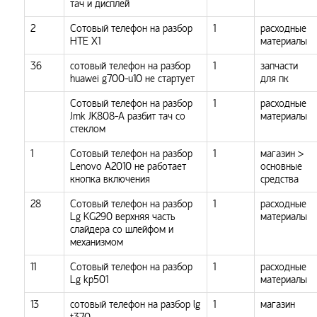
тач и дисплей
2
Сотовый телефон на разбор
1
расходные
HTE X1
материалы
36
сотовый телефон на разбор
1
запчасти
huawei g700-u10 не стартует
для пк
Сотовый телефон на разбор
1
расходные
Jmk JK808-A разбит тач со
материалы
стеклом
1
Сотовый телефон на разбор
1
магазин >
Lenovo A2010 не работает
основные
кнопка включения
средства
28
Сотовый телефон на разбор
1
расходные
Lg KG290 верхняя часть
материалы
слайдера со шлейфом и
механизмом
11
Сотовый телефон на разбор
1
расходные
Lg kp501
материалы
13
сотовый телефон на разбор lg
1
магазин