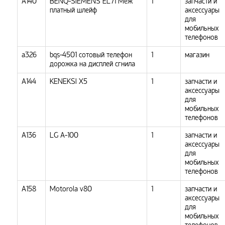
А140
BENQ-SIEMENS EL71 Меж
1
запчасти и
платный шлейф
аксессуары
для
мобильных
телефонов
a326
bqs-4501 сотовый телефон
1
магазин
дорожка на дисплей сгнила
А144
KENEKSI X5
1
запчасти и
аксессуары
для
мобильных
телефонов
А136
LG A-100
1
запчасти и
аксессуары
для
мобильных
телефонов
А158
Motorola v80
1
запчасти и
аксессуары
для
мобильных