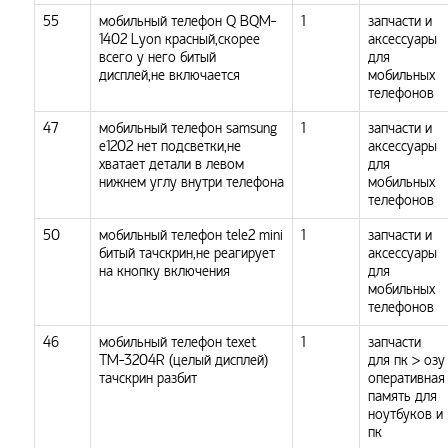
55
мобильный телефон Q BQM-
1
запчасти и
1402 Lyon красный,скорее
аксессуары
всего у него битый
для
дисплей,не включается
мобильных
телефонов
47
мобильный телефон samsung
1
запчасти и
e1202 нет подсветки,не
аксессуары
хватает детали в левом
для
нижнем углу внутри телефона
мобильных
телефонов
50
мобильный телефон tele2 mini
1
запчасти и
битый тачскрин,не реагирует
аксессуары
на кнопку включения
для
мобильных
телефонов
46
мобильный телефон texet
1
запчасти
TM-3204R (целый дисплей)
для пк > озу
тачскрин разбит
оперативная
память для
ноутбуков и
пк