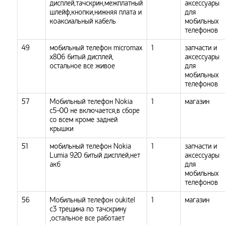
дисплей,тачскрин,межплатный
аксессуары
шлейф,кнопки,нижняя плата и
для
коаксиальный кабель
мобильных
телефонов
49
мобильный телефон micromax
1
запчасти и
x806 битый дисплей,
аксессуары
остальное все живое
для
мобильных
телефонов
57
Мобильный телефон Nokia
1
магазин
c5-00 не включается,в сборе
со всем кроме задней
крышки
51
мобильный телефон Nokia
1
запчасти и
Lumia 920 битый дисплей,нет
аксессуары
акб
для
мобильных
телефонов
56
Мобильный телефон oukitel
1
магазин
c3 трещина по тачскрину
,остальное все работает