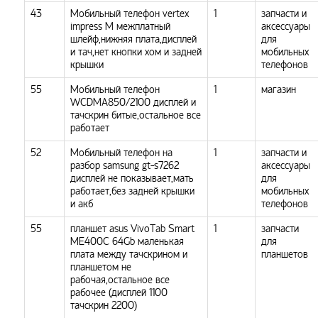
43
Мобильный телефон vertex
1
запчасти и
impress M межплатный
аксессуары
шлейф,нижняя плата,дисплей
для
и тач,нет кнопки хом и задней
мобильных
крышки
телефонов
55
Мобильный телефон
1
магазин
WCDMA850/2100 дисплей и
тачскрин битые,остальное все
работает
52
Мобильный телефон на
1
запчасти и
разбор samsung gt-s7262
аксессуары
дисплей не показывает,мать
для
работает,без задней крышки
мобильных
и акб
телефонов
55
планшет asus VivoTab Smart
1
запчасти
ME400C 64Gb маленькая
для
плата между тачскрином и
планшетов
планшетом не
рабочая,остальное все
рабочее (дисплей 1100
тачскрин 2200)