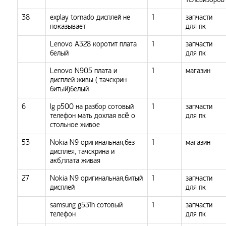
38
explay tornado дисплей не
1
запчасти
показывает
для пк
Lenovo A328 коротит плата
1
запчасти
белый
для пк
Lenovo N905 плата и
1
магазин
дисплей живы ( тачскрин
битый)белый
6
lg p500 на разбор сотовый
1
запчасти
телефон мать дохлая всё о
для пк
стольное живое
53
Nokia N9 оригинальная,без
1
магазин
дисплея, тачскрина и
акб,плата живая
27
Nokia N9 оригинальная,битый
1
запчасти
дисплей
для пк
samsung g531h сотовый
1
запчасти
телефон
для пк