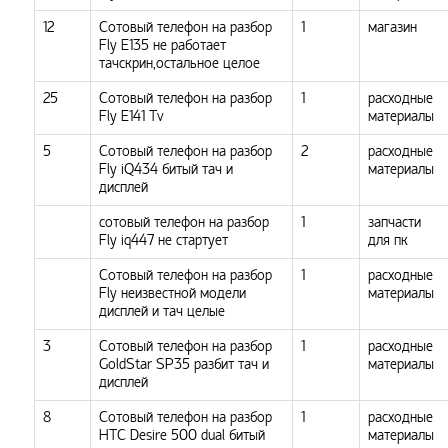
12
Сотовый телефон на разбор
1
магазин
Fly E135 не работает
тачскрин,остальное целое
25
Сотовый телефон на разбор
1
расходные
Fly E141 Tv
материалы
5
Сотовый телефон на разбор
2
расходные
Fly iQ434 битый тач и
материалы
дисплей
сотовый телефон на разбор
1
запчасти
Fly iq447 не стартует
для пк
Сотовый телефон на разбор
1
расходные
Fly неизвестной модели
материалы
дисплей и тач целые
3
Сотовый телефон на разбор
1
расходные
GoldStar SP35 разбит тач и
материалы
дисплей
8
Сотовый телефон на разбор
1
расходные
HTC Desire 500 dual битый
материалы