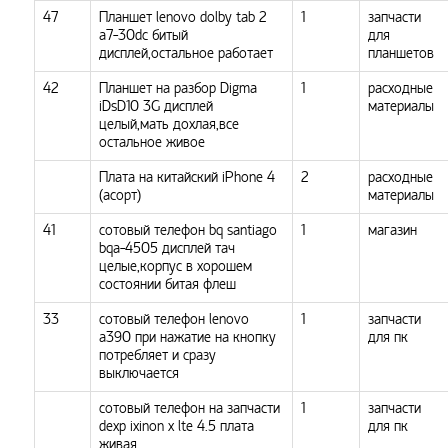
47
Планшет lenovo dolby tab 2
1
запчасти
a7-30dc битый
для
дисплей,остальное работает
планшетов
42
Планшет на разбор Digma
1
расходные
iDsD10 3G дисплей
материалы
целый,мать дохлая,все
остальное живое
Плата на китайский iPhone 4
2
расходные
(асорт)
материалы
41
сотовый телефон bq santiago
1
магазин
bqa-4505 дисплей тач
целые,корпус в хорошем
состоянии битая флеш
33
сотовый телефон lenovo
1
запчасти
a390 при нажатие на кнопку
для пк
потребляет и сразу
выключается
сотовый телефон на запчасти
1
запчасти
dexp ixinon x lte 4.5 плата
для пк
живая