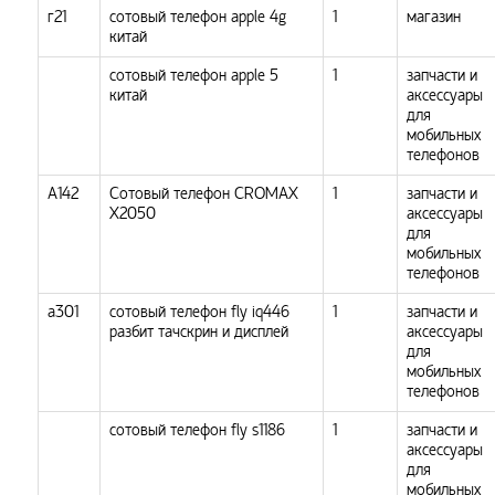
г21
сотовый телефон apple 4g
1
магазин
китай
сотовый телефон apple 5
1
запчасти и
китай
аксессуары
для
мобильных
телефонов
А142
Сотовый телефон CROMAX
1
запчасти и
X2050
аксессуары
для
мобильных
телефонов
а301
сотовый телефон fly iq446
1
запчасти и
разбит тачскрин и дисплей
аксессуары
для
мобильных
телефонов
сотовый телефон fly s1186
1
запчасти и
аксессуары
для
мобильных