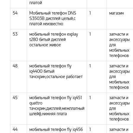
платой
54
Мобильный телефон DNS
1
магазин
S3503B дисплей целый,с
платой неизвестно
53
мобильный телефон explay
1
запчасти и
t280 битый дисплей
аксессуары
остальное живое
для
мобильных
телефонов
48
мобильный телефон fly
1
запчасти и
iq4400 битый
аксессуары
тачскрин,остальное работает
для
мобильных
телефонов
45
мобильный телефон fly iq451
1
запчасти и
quattro
аксессуары
тачскрин,дисплей,межплатный
для
шлейф,нижняя плата
мобильных
телефонов
44
мобильный телефон fly iq456
1
запчасти и