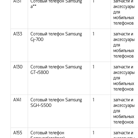
А131
Сотовый телефон Samsung
1
запчасти и
a**
аксессуары
для
мобильных
телефонов
А133
Сотовый телефон Samsung
1
запчасти и
Gj-700
аксессуары
для
мобильных
телефонов
А130
Сотовый телефон Samsung
1
запчасти и
GT-i5800
аксессуары
для
мобильных
телефонов
A141
Сотовый телефон Samsung
1
запчасти и
SGH-S500
аксессуары
для
мобильных
телефонов
А155
Сотовый телефон
1
запчасти и