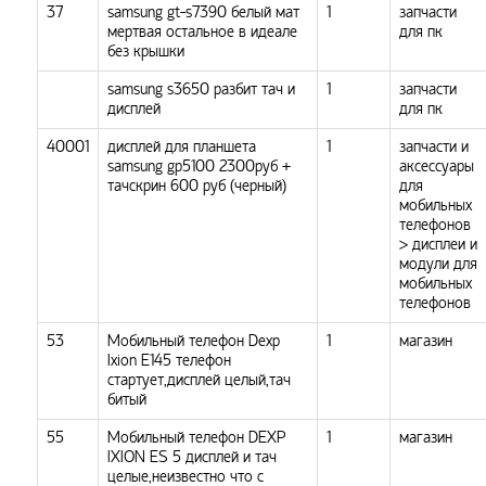
37
samsung gt-s7390 белый мат
1
запчасти
мертвая остальное в идеале
для пк
без крышки
samsung s3650 разбит тач и
1
запчасти
дисплей
для пк
40001
дисплей для планшета
1
запчасти и
samsung gp5100 2300руб +
аксессуары
тачскрин 600 руб (черный)
для
мобильных
телефонов
> дисплеи и
модули для
мобильных
телефонов
53
Мобильный телефон Dexp
1
магазин
Ixion E145 телефон
стартует,дисплей целый,тач
битый
55
Мобильный телефон DEXP
1
магазин
IXION ES 5 дисплей и тач
целые,неизвестно что с